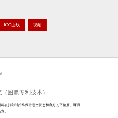
ICC曲线
视频
/h
统（图赢专利技术）
面料在打印时始终保持悬空状态和良好的平整度。可调
拓宽。