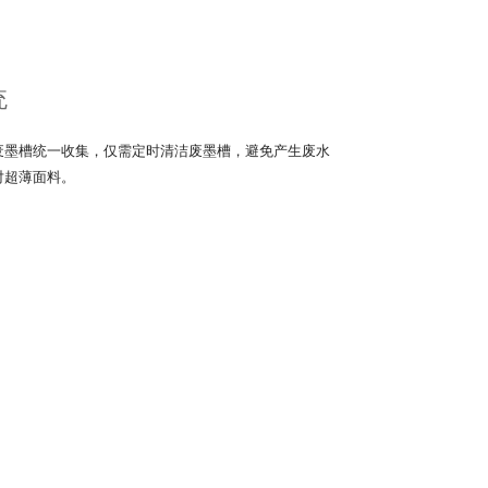
统
废墨槽统一收集，仅需定时清洁废墨槽，避免产生废水
对超薄面料。