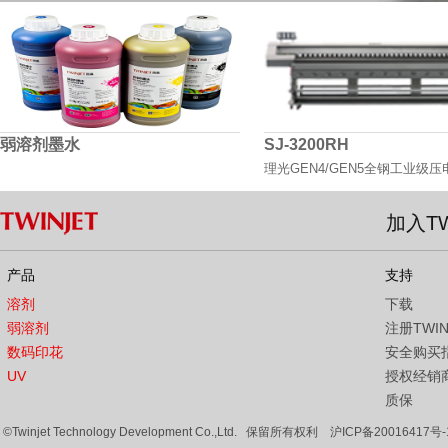
弱溶剂墨水
SJ-3200RH
理光GEN4/GEN5全钢工业级
加入TW
产品
支持
溶剂
下载
弱溶剂
注册TWI
数码印花
安全购买
UV
授权经销
质保
©Twinjet Technology Development Co.,Ltd. 保留所有权利
沪ICP备20016417号-